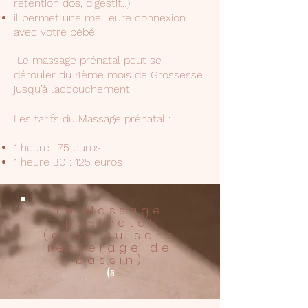
rétention dos, digestif…)
il permet une meilleure connexion
avec votre bébé
Le massage prénatal peut se
dérouler du 4ème mois de Grossesse
jusqu’à l’accouchement.
Les tarifs du Massage prénatal :​
1 heure : 75 euros
1 heure 30 : 125 euros
Le Massage
postnatal
(avec ou sans
resserage de
bassin)
(a