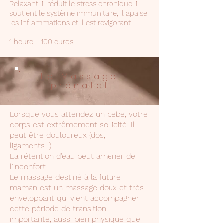
Relaxant, il réduit le stress chronique, il
soutient le système immunitaire, il apaise
les inflammations et il est revigorant.
1 heure : 100 euros
Le Massage
prénatal
Lorsque vous attendez un bébé, votre
corps est extrêmement sollicité. Il
peut être douloureux (dos,
ligaments...).
La rétention d'eau peut amener de
l'inconfort.
Le massage destiné à la future
maman est un massage doux et très
enveloppant qui vient accompagner
cette période de transition
importante, aussi bien physique que