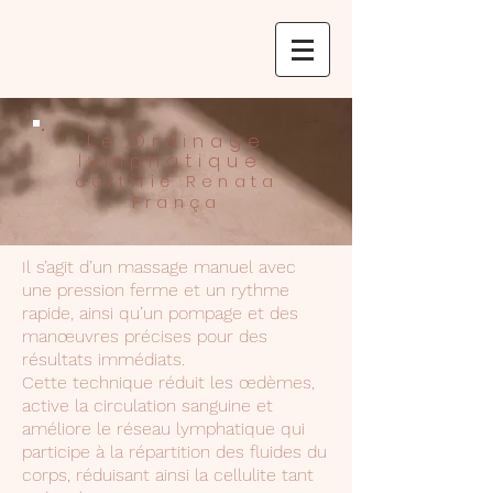
Le Drainage
lymphatique
certifié Renata
França
Il s’agit d’un massage manuel avec
une pression ferme et un rythme
rapide, ainsi qu’un pompage et des
manœuvres précises pour des
résultats immédiats.
Cette technique réduit les œdèmes,
active la circulation sanguine et
améliore le réseau lymphatique qui
participe à la répartition des fluides du
corps, réduisant ainsi la cellulite tant